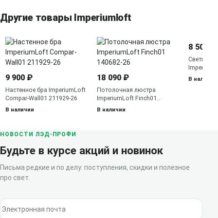
Другие товары Imperiumloft
8 500 ₽
Светильн
ImperiumL
140535-26
9 900 ₽
18 090 ₽
В наличии
Настенное бра ImperiumLoft
Потолочная люстра
Compar-Wall01 211929-26
ImperiumLoft Finch01
140682-26
В наличии
В наличии
НОВОСТИ ЛЭД-ПРОФИ
Будьте в курсе акций и новинок
Письма редкие и по делу: поступления, скидки и полезное
про свет.
Электронная почта