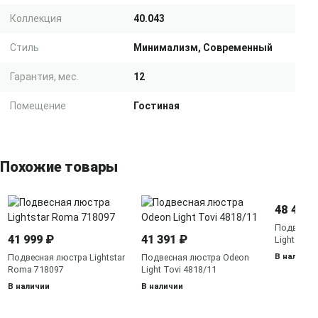
Коллекция
40.043
Стиль
Минимализм, Современный
Гарантия, мес.
12
Помещение
Гостиная
Похожие товары
48 468 
Подвесна
41 999 ₽
41 391 ₽
Light Cape
В наличии
Подвесная люстра Lightstar
Подвесная люстра Odeon
Roma 718097
Light Tovi 4818/11
В наличии
В наличии