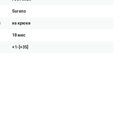
Surano
и
на крюке
18 мес
+1-[+35]