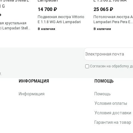
14 700 ₽
25 065 ₽
₽
Подвесная люстра Vittorio
Потолочная люстра Ar
E 1.1.8 WG Arti Lampadari
Lampadari Pera Pera E
ая хрустальная
1.3.60.2.100 MA
i Lampadari Stella
В наличии
В наличии
3.50.501 G
Электронная почта
Согласен на обработку 
.
ИНФОРМАЦИЯ
ПОМОЩЬ
Информация
Помощь
Условия оплаты
Условия доставки
Гарантия на товар