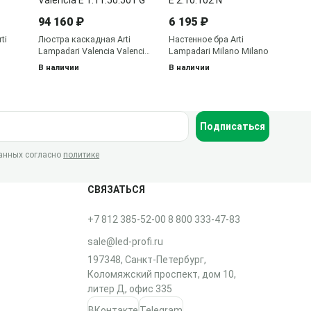
лю
No
94 160 ₽
6 195 ₽
В 
ti
Люстра каскадная Arti
Настенное бра Arti
Lampadari Valencia Valencia
Lampadari Milano Milano E
E 1.11.50.501 G
2.10.102 N
В наличии
В наличии
Подписаться
данных согласно
политике
СВЯЗАТЬСЯ
+7 812 385-52-00
8 800 333-47-83
sale@led-profi.ru
197348, Санкт-Петербург,
Коломяжский проспект, дом 10,
литер Д, офис 335
ВКонтакте
Telegram