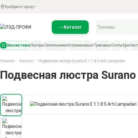
Выберите город
Поиск по каталогу
Каталог
Экосистема
Люстры
Светильники
Встраиваемые
Трековые
Споты
Бра
Нас
Главная
Каталог
Подвесная люстра Surano E 1.1.8 S Arti Lampadari
Подвесная люстра Surano E