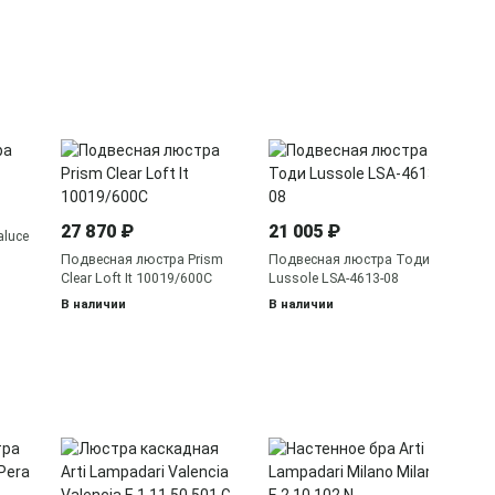
19
По
Ro
27 870 ₽
21 005 ₽
В 
aluce
Подвесная люстра Prism
Подвесная люстра Тоди
Clear Loft It 10019/600C
Lussole LSA-4613-08
В наличии
В наличии
29
По