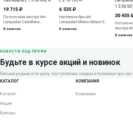
19 715 ₽
6 535 ₽
30 455 
Потолочная люстра Arti
Настенное бра Arti
Lampadari Castellana
Lampadari Milano Milano E
Потолочн
Castellana E 1.3.30.602 G
2.10.105 N
люстра Art
В наличии
В наличии
Stella E 1.
В наличии
НОВОСТИ ЛЭД-ПРОФИ
Будьте в курсе акций и новинок
Письма редкие и по делу: поступления, скидки и полезное про свет
КАТАЛОГ
КОМПАНИЯ
Каталог
Компания
Акции
Бренды