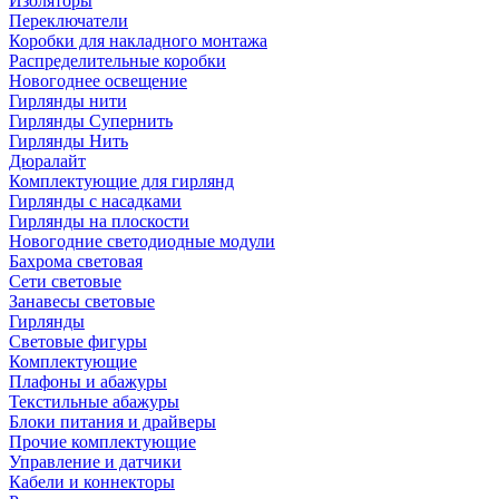
Изоляторы
Переключатели
Коробки для накладного монтажа
Распределительные коробки
Новогоднее освещение
Гирлянды нити
Гирлянды Супернить
Гирлянды Нить
Дюралайт
Комплектующие для гирлянд
Гирлянды с насадками
Гирлянды на плоскости
Новогодние светодиодные модули
Бахрома световая
Сети световые
Занавесы световые
Гирлянды
Световые фигуры
Комплектующие
Плафоны и абажуры
Текстильные абажуры
Блоки питания и драйверы
Прочие комплектующие
Управление и датчики
Кабели и коннекторы