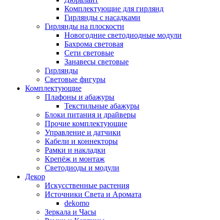
Комплектующие для гирлянд
Гирлянды с насадками
Гирлянды на плоскости
Новогодние светодиодные модули
Бахрома световая
Сети световые
Занавесы световые
Гирлянды
Световые фигуры
Комплектующие
Плафоны и абажуры
Текстильные абажуры
Блоки питания и драйверы
Прочие комплектующие
Управление и датчики
Кабели и коннекторы
Рамки и накладки
Крепёж и монтаж
Светодиоды и модули
Декор
Искусственные растения
Источники Света и Аромата
dekomo
Зеркала и Часы