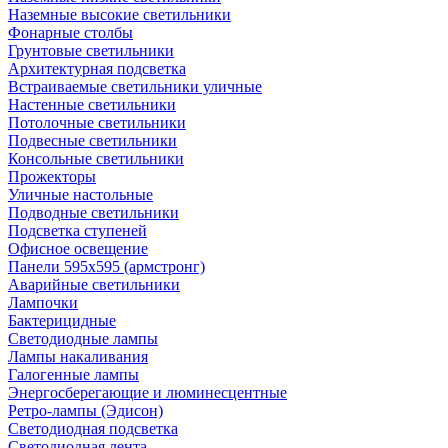
Наземные высокие светильники
Фонарные столбы
Грунтовые светильники
Архитектурная подсветка
Встраиваемые светильники уличные
Настенные светильники
Потолочные светильники
Подвесные светильники
Консольные светильники
Прожекторы
Уличные настольные
Подводные светильники
Подсветка ступеней
Офисное освещение
Панели 595х595 (армстронг)
Аварийные светильники
Лампочки
Бактерицидные
Светодиодные лампы
Лампы накаливания
Галогенные лампы
Энергосберегающие и люминесцентные
Ретро-лампы (Эдисон)
Светодиодная подсветка
Светодиодная лента