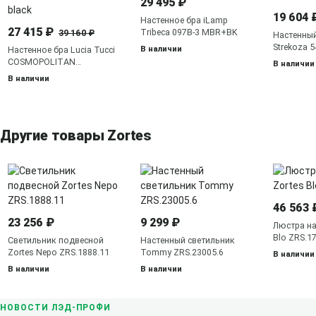
29 495 ₽
19 604 
Настенное бра iLamp
27 415 ₽
Tribeca 097B-3 MBR+BK
39 160 ₽
Настенный
Strekoza 
В наличии
Настенное бра Lucia Tucci
COSMOPOLITAN
В наличии
COSMOPOLITAN W2970.2
В наличии
black
Другие товары Zortes
46 563 
23 256 ₽
9 299 ₽
Люстра на
Blo ZRS.1
Светильник подвесной
Настенный светильник
Zortes Nepo ZRS.1888.11
Tommy ZRS.23005.6
В наличии
В наличии
В наличии
НОВОСТИ ЛЭД-ПРОФИ