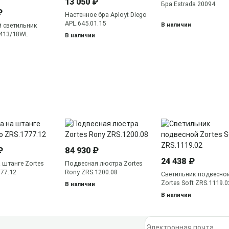
13 050 ₽
Бра Estrada 20094
₽
Настенное бра Aployt Diego
APL.645.01.15
В наличии
 светильник
5413/18WL
В наличии
₽
84 930 ₽
24 438 ₽
 штанге Zortes
Подвесная люстра Zortes
777.12
Rony ZRS.1200.08
Светильник подвесно
Zortes Soft ZRS.1119.0
В наличии
В наличии
Электронная почта