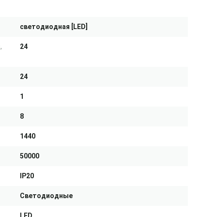
светодиодная [LED]
,
24
24
1
8
1440
50000
IP20
Светодиодные
LED