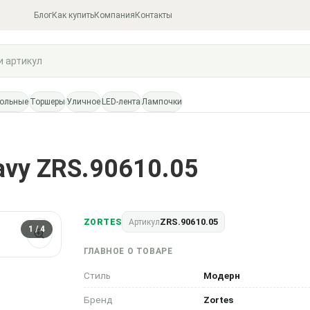
Блог
Как купить
Компания
Контакты
тольные
Торшеры
Уличное
LED-лента
Лампочки
vy ZRS.90610.05
ZRS.90610.05
ZORTES
Артикул
1
/ 4
ГЛАВНОЕ О ТОВАРЕ
Стиль
Модерн
Бренд
Zortes