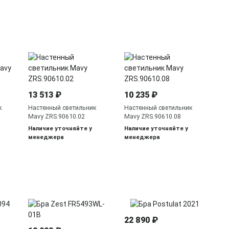
9 
На
Ma
13 513 ₽
10 235 ₽
На
ме
к
Настенный светильник
Настенный светильник
Mavy ZRS.90610.02
Mavy ZRS.90610.08
Наличие уточняйте у
Наличие уточняйте у
менеджера
менеджера
19
22 890 ₽
На