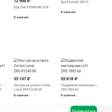
12 900 ₽
He
Бра Postulat 20215
В 
Бра Zest FR5493WL-01B
В наличии
В наличии
12
Св
Zo
33 147 ₽
53 818 ₽
В 
й
Люстра на штанге Zortes
Подвесной светильник Loft
2
Lunar ZRS.01243.08
ZRS.1802.60
В наличии
В наличии
Подписаться