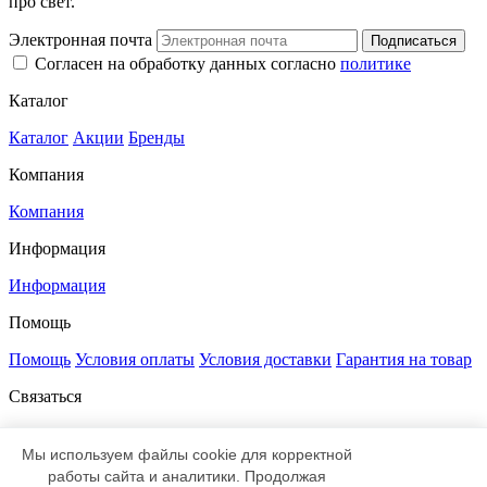
про свет.
Электронная почта
Подписаться
Согласен на обработку данных согласно
политике
Каталог
Каталог
Акции
Бренды
Компания
Компания
Информация
Информация
Помощь
Помощь
Условия оплаты
Условия доставки
Гарантия на товар
Связаться
+7 812 385-52-00
8 800 333-47-83
sale@led-profi.ru
197348, Санкт-Петербург,
Мы используем файлы cookie для корректной
Коломяжский проспект, дом 10,
работы сайта и аналитики. Продолжая