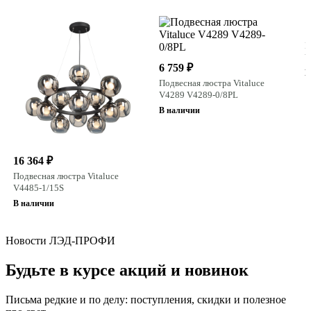
1
П
V
6 759 ₽
В
Подвесная люстра Vitaluce
V4289 V4289-0/8PL
В наличии
16 364 ₽
Подвесная люстра Vitaluce
V4485-1/15S
В наличии
Новости ЛЭД-ПРОФИ
Будьте в курсе акций и новинок
Письма редкие и по делу: поступления, скидки и полезное