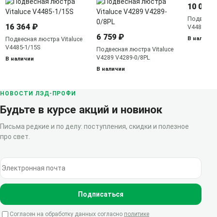
10 000 
Подвесная
16 364 ₽
V4481-1/6
6 759 ₽
В наличии
Подвесная люстра Vitaluce
V4485-1/15S
Подвесная люстра Vitaluce
V4289 V4289-0/8PL
В наличии
В наличии
НОВОСТИ ЛЭД-ПРОФИ
Будьте в курсе акций и новинок
Письма редкие и по делу: поступления, скидки и полезное
про свет.
Электронная почта
Подписаться
Согласен на обработку данных согласно
политике