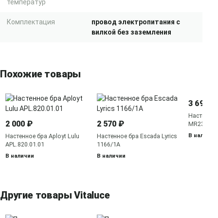
температур
Комплектация
провод электропитания с
вилкой без заземления
Похожие товары
3 695 ₽
Настенное
2 000 ₽
2 570 ₽
MR2350-1
В наличии
Настенное бра Aployt Lulu
Настенное бра Escada Lyrics
APL.820.01.01
1166/1A
В наличии
В наличии
Другие товары Vitaluce