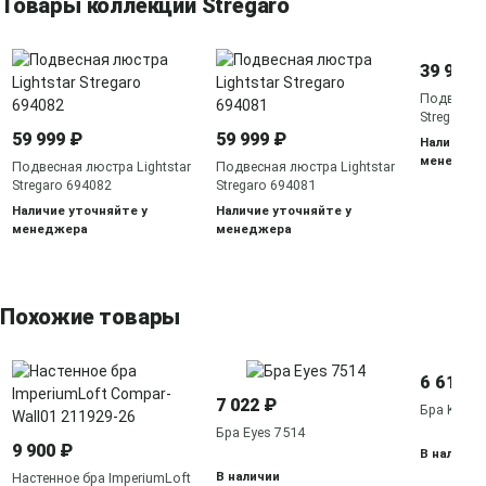
Товары коллекции Stregaro
39 999 
Подвесная
Stregaro 
59 999 ₽
59 999 ₽
Наличие у
менедже
Подвесная люстра Lightstar
Подвесная люстра Lightstar
Stregaro 694082
Stregaro 694081
Наличие уточняйте у
Наличие уточняйте у
менеджера
менеджера
Похожие товары
6 617 ₽
7 022 ₽
Бра Kitesu
Бра Eyes 7514
9 900 ₽
В наличии
В наличии
Настенное бра ImperiumLoft