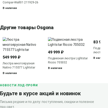
Compar-Wall01 211929-26
В наличии
Другие товары Osgona
83 999 
Подвесная
49 999 ₽
люстра Sc
790111
549 999 ₽
В наличии
Подвесная люстра Lightstar
Riccio 705032
Люстра многоярусная
Nativo 715577 Lightstar
В наличии
В наличии
НОВОСТИ ЛЭД-ПРОФИ
Будьте в курсе акций и новинок
Письма редкие и по делу: поступления, скидки и полезное
про свет.