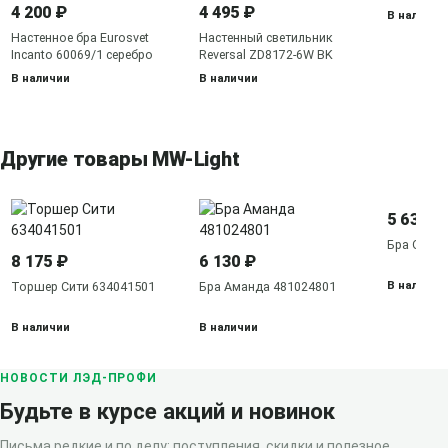
бронза
4 200 ₽
4 495 ₽
В наличии
Настенное бра Eurosvet
Настенный светильник
Incanto 60069/1 серебро
Reversal ZD8172-6W BK
В наличии
В наличии
Другие товары MW-Light
5 630 ₽
Бра Олим
8 175 ₽
6 130 ₽
В наличии
Торшер Сити 634041501
Бра Аманда 481024801
В наличии
В наличии
НОВОСТИ ЛЭД-ПРОФИ
Будьте в курсе акций и новинок
Письма редкие и по делу: поступления, скидки и полезное