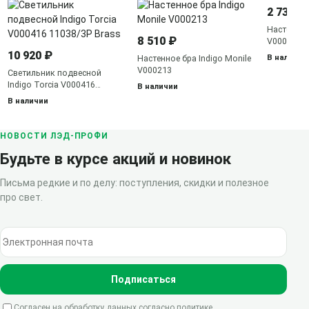
2 730 ₽
Настенное 
8 510 ₽
V000468 1
10 920 ₽
В наличии
Настенное бра Indigo Monile
V000213
Светильник подвесной
Indigo Torcia V000416
В наличии
11038/3P Brass
В наличии
НОВОСТИ ЛЭД-ПРОФИ
Будьте в курсе акций и новинок
Письма редкие и по делу: поступления, скидки и полезное
про свет.
Электронная почта
Подписаться
Согласен на обработку данных согласно
политике