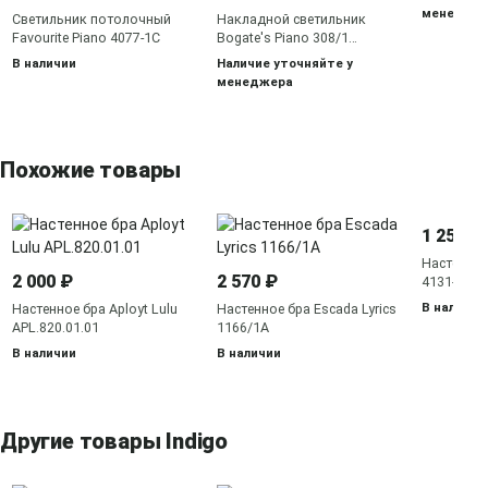
менедже
Светильник потолочный
Накладной светильник
Favourite Piano 4077-1C
Bogate's Piano 308/1
Strotskis
В наличии
Наличие уточняйте у
менеджера
Похожие товары
1 250 ₽
Настенный
2 000 ₽
2 570 ₽
4131-1W
В наличии
Настенное бра Aployt Lulu
Настенное бра Escada Lyrics
APL.820.01.01
1166/1A
В наличии
В наличии
Другие товары Indigo