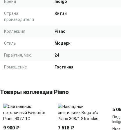
Бренд
Indigo
Страна
Китай
производителя
Коллекция
Piano
Стиль
Модерн
Гарантия, мес.
24
Помещение
Гостиная
Товары коллекции Piano
5 067 ₽
Подвесно
Indigo Pia
Smoke
9 900 ₽
7 518 ₽
Наличие у