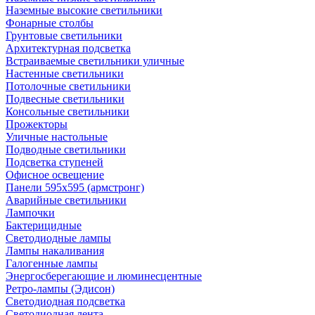
Наземные высокие светильники
Фонарные столбы
Грунтовые светильники
Архитектурная подсветка
Встраиваемые светильники уличные
Настенные светильники
Потолочные светильники
Подвесные светильники
Консольные светильники
Прожекторы
Уличные настольные
Подводные светильники
Подсветка ступеней
Офисное освещение
Панели 595х595 (армстронг)
Аварийные светильники
Лампочки
Бактерицидные
Светодиодные лампы
Лампы накаливания
Галогенные лампы
Энергосберегающие и люминесцентные
Ретро-лампы (Эдисон)
Светодиодная подсветка
Светодиодная лента