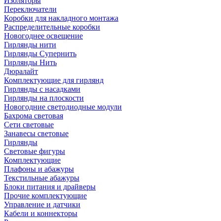
Изоляторы
Переключатели
Коробки для накладного монтажа
Распределительные коробки
Новогоднее освещение
Гирлянды нити
Гирлянды Супернить
Гирлянды Нить
Дюралайт
Комплектующие для гирлянд
Гирлянды с насадками
Гирлянды на плоскости
Новогодние светодиодные модули
Бахрома световая
Сети световые
Занавесы световые
Гирлянды
Световые фигуры
Комплектующие
Плафоны и абажуры
Текстильные абажуры
Блоки питания и драйверы
Прочие комплектующие
Управление и датчики
Кабели и коннекторы