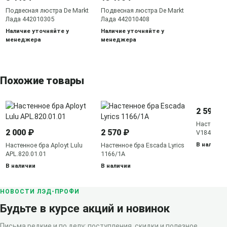
Подвесная люстра De Markt
Подвесная люстра De Markt
Лада 442010305
Лада 442010408
Наличие уточняйте у
Наличие уточняйте у
менеджера
менеджера
Похожие товары
2 596 ₽
Настенное 
2 000 ₽
2 570 ₽
V1848-8/1
В наличии
Настенное бра Aployt Lulu
Настенное бра Escada Lyrics
APL.820.01.01
1166/1A
В наличии
В наличии
НОВОСТИ ЛЭД-ПРОФИ
Будьте в курсе акций и новинок
Письма редкие и по делу: поступления, скидки и полезное