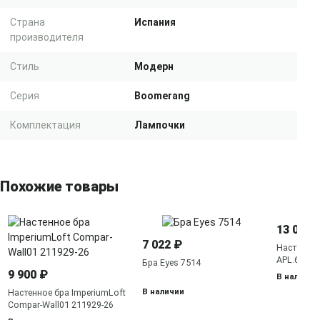
Страна
Испания
производителя
Стиль
Модерн
Серия
Boomerang
Комплектация
Лампочки
Похожие товары
13 050 
7 022 ₽
Настенное
APL.645.0
Бра Eyes 7514
9 900 ₽
В наличии
В наличии
Настенное бра ImperiumLoft
Compar-Wall01 211929-26