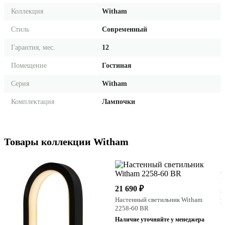
Коллекция
Witham
Стиль
Современный
Гарантия, мес.
12
Помещение
Гостиная
Серия
Witham
Комплектация
Лампочки
Товары коллекции Witham
2
Н
21 690 ₽
2
Настенный светильник Witham
Н
2258-60 BR
Наличие уточняйте у менеджера