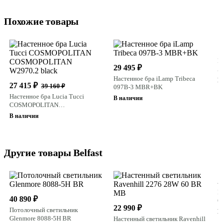
Похожие товары
1
Н
29 495 ₽
5
Настенное бра iLamp Tribeca
В
27 415 ₽
39 160 ₽
097B-3 MBR+BK
Настенное бра Lucia Tucci
В наличии
COSMOPOLITAN
COSMOPOLITAN W2970.2 black
В наличии
Другие товары Belfast
2
П
40 890 ₽
6
22 990 ₽
Потолочный светильник
В
Glenmore 8088-5H BR
Настенный светильник Ravenhill