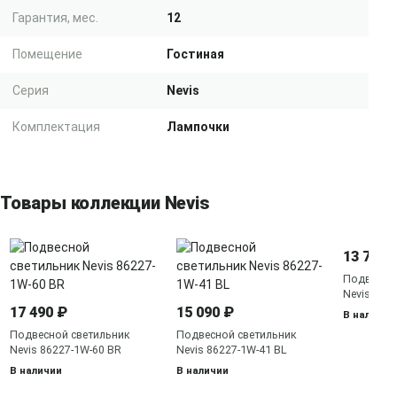
Гарантия, мес.
12
Помещение
Гостиная
Серия
Nevis
Комплектация
Лампочки
Товары коллекции Nevis
13 790 
Подвесно
Nevis 862
17 490 ₽
15 090 ₽
В наличии
Подвесной светильник
Подвесной светильник
Nevis 86227-1W-60 BR
Nevis 86227-1W-41 BL
В наличии
В наличии