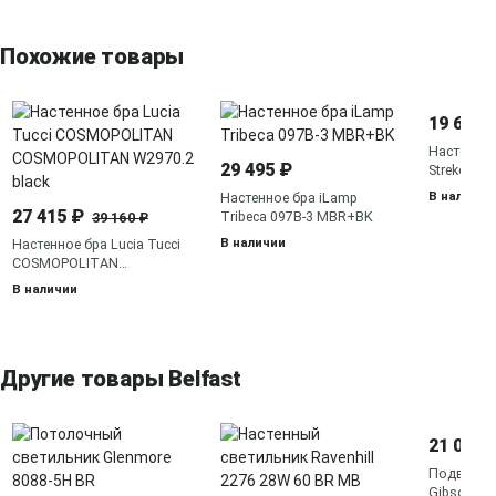
Похожие товары
19 604 
Настенный
29 495 ₽
Strekoza 
В наличии
Настенное бра iLamp
27 415 ₽
Tribeca 097B-3 MBR+BK
39 160 ₽
В наличии
Настенное бра Lucia Tucci
COSMOPOLITAN
COSMOPOLITAN W2970.2
В наличии
black
Другие товары Belfast
21 090 
Подвесно
Gibson 61