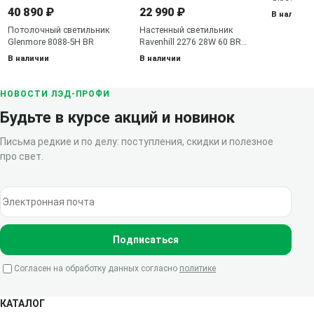
40 890 ₽
22 990 ₽
В наличии
Потолочный светильник
Настенный светильник
Glenmore 8088-5H BR
Ravenhill 2276 28W 60 BR
MB
В наличии
В наличии
НОВОСТИ ЛЭД-ПРОФИ
Будьте в курсе акций и новинок
Письма редкие и по делу: поступления, скидки и полезное
про свет.
Электронная почта
Подписаться
Согласен на обработку данных согласно
политике
КАТАЛОГ