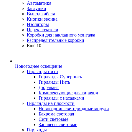
Автоматика
Заглушки
Вывод кабеля
Кнопки звонка
Изоляторы
Переключатели
Коробки для накладного монтажа
Распределительные коробки
Ещё 10
Новогоднее освещение
Гирлянды нити
Гирлянды Супернить
Гирлянды Нить
Дюралайт
Комплектующие для гирлянд
Гирлянды с насадками
Гирлянды на плоскости
Новогодние светодиодные модули
Бахрома световая
Сети световые
Занавесы световые
Гирлянды