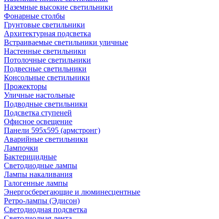
Наземные высокие светильники
Фонарные столбы
Грунтовые светильники
Архитектурная подсветка
Встраиваемые светильники уличные
Настенные светильники
Потолочные светильники
Подвесные светильники
Консольные светильники
Прожекторы
Уличные настольные
Подводные светильники
Подсветка ступеней
Офисное освещение
Панели 595х595 (армстронг)
Аварийные светильники
Лампочки
Бактерицидные
Светодиодные лампы
Лампы накаливания
Галогенные лампы
Энергосберегающие и люминесцентные
Ретро-лампы (Эдисон)
Светодиодная подсветка
Светодиодная лента