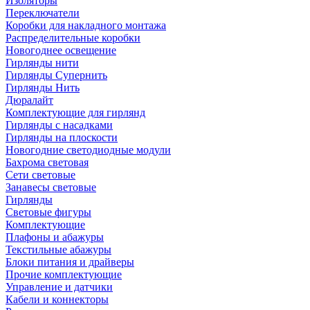
Изоляторы
Переключатели
Коробки для накладного монтажа
Распределительные коробки
Новогоднее освещение
Гирлянды нити
Гирлянды Супернить
Гирлянды Нить
Дюралайт
Комплектующие для гирлянд
Гирлянды с насадками
Гирлянды на плоскости
Новогодние светодиодные модули
Бахрома световая
Сети световые
Занавесы световые
Гирлянды
Световые фигуры
Комплектующие
Плафоны и абажуры
Текстильные абажуры
Блоки питания и драйверы
Прочие комплектующие
Управление и датчики
Кабели и коннекторы