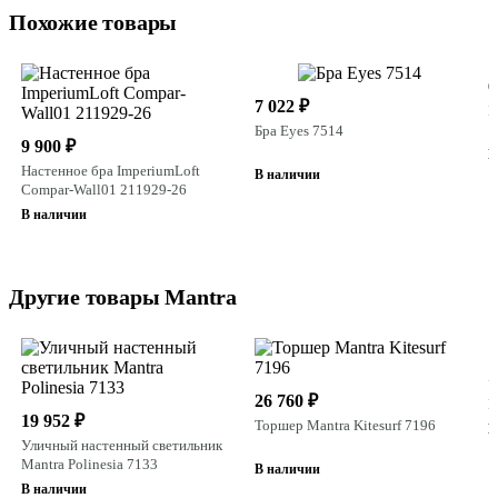
Похожие товары
6
7 022 ₽
Б
Бра Eyes 7514
9 900 ₽
В
Настенное бра ImperiumLoft
В наличии
Compar-Wall01 211929-26
В наличии
Другие товары Mantra
1
У
26 760 ₽
M
19 952 ₽
Торшер Mantra Kitesurf 7196
В
Уличный настенный светильник
Mantra Polinesia 7133
В наличии
В наличии