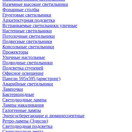
Наземные высокие светильники
Фонарные столбы
Грунтовые светильники
Архитектурная подсветка
Встраиваемые светильники уличные
Настенные светильники
Потолочные светильники
Подвесные светильники
Консольные светильники
Прожекторы
Уличные настольные
Подводные светильники
Подсветка ступеней
Офисное освещение
Панели 595х595 (армстронг)
Аварийные светильники
Лампочки
Бактерицидные
Светодиодные лампы
Лампы накаливания
Галогенные лампы
Энергосберегающие и люминесцентные
Ретро-лампы (Эдисон)
Светодиодная подсветка
Светодиодная лента