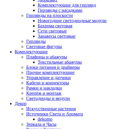
Комплектующие для гирлянд
Гирлянды с насадками
Гирлянды на плоскости
Новогодние светодиодные модули
Бахрома световая
Сети световые
Занавесы световые
Гирлянды
Световые фигуры
Комплектующие
Плафоны и абажуры
Текстильные абажуры
Блоки питания и драйверы
Прочие комплектующие
Управление и датчики
Кабели и коннекторы
Рамки и накладки
Крепёж и монтаж
Светодиоды и модули
Декор
Искусственные растения
Источники Света и Аромата
dekomo
Зеркала и Часы