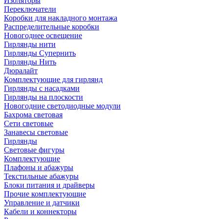
Изоляторы
Переключатели
Коробки для накладного монтажа
Распределительные коробки
Новогоднее освещение
Гирлянды нити
Гирлянды Супернить
Гирлянды Нить
Дюралайт
Комплектующие для гирлянд
Гирлянды с насадками
Гирлянды на плоскости
Новогодние светодиодные модули
Бахрома световая
Сети световые
Занавесы световые
Гирлянды
Световые фигуры
Комплектующие
Плафоны и абажуры
Текстильные абажуры
Блоки питания и драйверы
Прочие комплектующие
Управление и датчики
Кабели и коннекторы