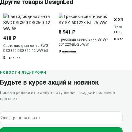
Другие товары DesignLed
3 246 ₽
Трековый
8 941 ₽
LDT-RBL-
418 ₽
В наличии
Трековый светильник SY SY-
601223-BL-25-WW
Светодиодная лента SWG
DSG360 DSG360-12-WW-65
В наличии
В наличии
НОВОСТИ ЛЭД-ПРОФИ
Будьте в курсе акций и новинок
Письма редкие и по делу: поступления, скидки и полезное
про свет.
Электронная почта