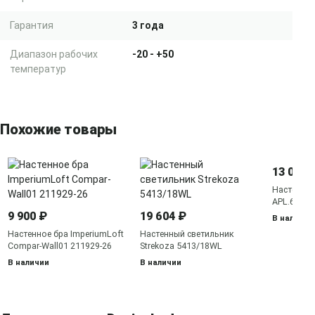
Гарантия
3 года
Диапазон рабочих
-20 - +50
температур
Похожие товары
13 050 
Настенное
APL.645.0
9 900 ₽
19 604 ₽
В наличии
Настенное бра ImperiumLoft
Настенный светильник
Compar-Wall01 211929-26
Strekoza 5413/18WL
В наличии
В наличии