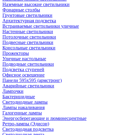
Наземные высокие светильники
Фонарные столбы
Грунтовые светильники
Архитектурная подсветка
Встраиваемые светильники уличные
Настенные светильники
Потолочные светильники
Подвесные светильники
Консольные светильники
Прожекторы
Уличные настольные
Подводные светильники
Подсветка ступеней
Офисное освещение
Панели 595х595 (армстронг)
Аварийные светильники
Лампочки
Бактерицидные
Светодиодные лампы
Лампы накаливания
Галогенные лампы
Энергосберегающие и люминесцентные
Ретро-лампы (Эдисон)
Светодиодная подсветка
Светодиодная лента