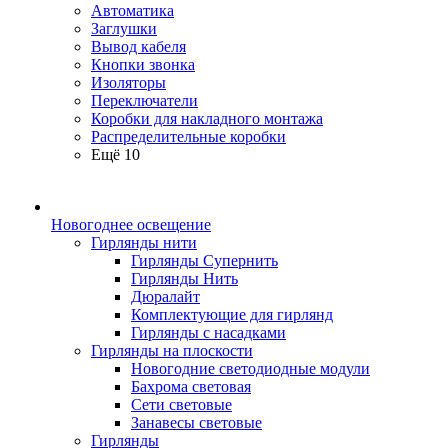
Автоматика
Заглушки
Вывод кабеля
Кнопки звонка
Изоляторы
Переключатели
Коробки для накладного монтажа
Распределительные коробки
Ещё 10
Новогоднее освещение
Гирлянды нити
Гирлянды Супернить
Гирлянды Нить
Дюралайт
Комплектующие для гирлянд
Гирлянды с насадками
Гирлянды на плоскости
Новогодние светодиодные модули
Бахрома световая
Сети световые
Занавесы световые
Гирлянды