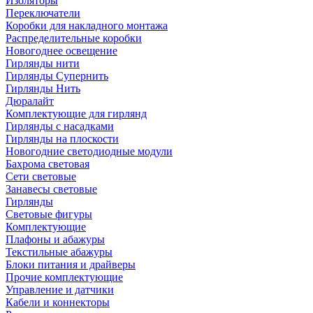
Изоляторы
Переключатели
Коробки для накладного монтажа
Распределительные коробки
Новогоднее освещение
Гирлянды нити
Гирлянды Супернить
Гирлянды Нить
Дюралайт
Комплектующие для гирлянд
Гирлянды с насадками
Гирлянды на плоскости
Новогодние светодиодные модули
Бахрома световая
Сети световые
Занавесы световые
Гирлянды
Световые фигуры
Комплектующие
Плафоны и абажуры
Текстильные абажуры
Блоки питания и драйверы
Прочие комплектующие
Управление и датчики
Кабели и коннекторы