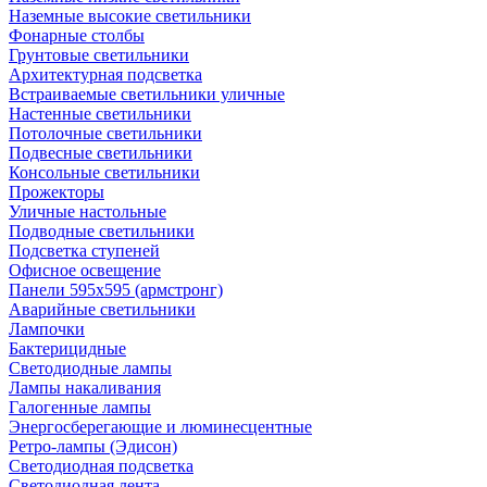
Наземные высокие светильники
Фонарные столбы
Грунтовые светильники
Архитектурная подсветка
Встраиваемые светильники уличные
Настенные светильники
Потолочные светильники
Подвесные светильники
Консольные светильники
Прожекторы
Уличные настольные
Подводные светильники
Подсветка ступеней
Офисное освещение
Панели 595х595 (армстронг)
Аварийные светильники
Лампочки
Бактерицидные
Светодиодные лампы
Лампы накаливания
Галогенные лампы
Энергосберегающие и люминесцентные
Ретро-лампы (Эдисон)
Светодиодная подсветка
Светодиодная лента