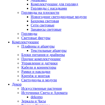
Комплектующие для гирлянд
Гирлянды с насадками
Гирлянды на плоскости
Новогодние светодиодные модули
Бахрома световая
Сети световые
Занавесы световые
Гирлянды
Световые фигуры
Комплектующие
Плафоны и абажуры
Текстильные абажуры
Блоки питания и драйверы
Прочие комплектующие
Управление и датчики
Кабели и коннекторы
Рамки и накладки
Крепёж и монтаж
Светодиоды и модули
Декор
Искусственные растения
Источники Света и Аромата
dekomo
Зеркала и Часы