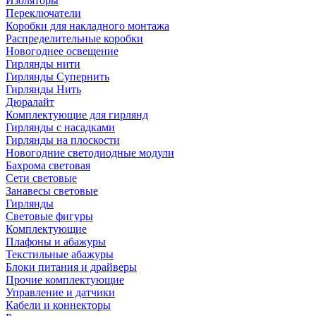
Изоляторы
Переключатели
Коробки для накладного монтажа
Распределительные коробки
Новогоднее освещение
Гирлянды нити
Гирлянды Супернить
Гирлянды Нить
Дюралайт
Комплектующие для гирлянд
Гирлянды с насадками
Гирлянды на плоскости
Новогодние светодиодные модули
Бахрома световая
Сети световые
Занавесы световые
Гирлянды
Световые фигуры
Комплектующие
Плафоны и абажуры
Текстильные абажуры
Блоки питания и драйверы
Прочие комплектующие
Управление и датчики
Кабели и коннекторы