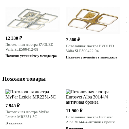
1
П
V
Н
12 330 ₽
7 560 ₽
Потолочная люстра EVOLED
Потолочная люстра EVOLED
Valia SLE500412-08
Valia SLE500422-04
Наличие уточняйте у менеджера
Наличие уточняйте у менеджера
Похожие товары
1
П
7 945 ₽
E
11 900 ₽
Потолочная люстра MyFar
В
Leticia MR2251-5C
Потолочная люстра Eurosvet
Alba 30144/4 античная бронза
В наличии
В наличии