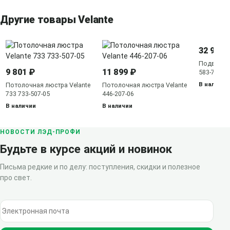
Другие товары Velante
32 919 
Подвесная
9 801 ₽
11 899 ₽
583-703-0
В наличии
Потолочная люстра Velante
Потолочная люстра Velante
733 733-507-05
446-207-06
В наличии
В наличии
НОВОСТИ ЛЭД-ПРОФИ
Будьте в курсе акций и новинок
Письма редкие и по делу: поступления, скидки и полезное
про свет.
Электронная почта