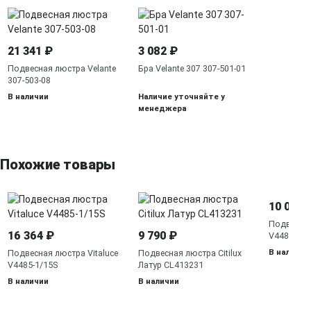
21 341 ₽
3 082 ₽
Подвесная люстра Velante
Бра Velante 307 307-501-01
307-503-08
В наличии
Наличие уточняйте у
менеджера
Похожие товары
10 000 
Подвесная
16 364 ₽
9 790 ₽
V4481-1/6
В наличии
Подвесная люстра Vitaluce
Подвесная люстра Citilux
V4485-1/15S
Латур CL413231
В наличии
В наличии