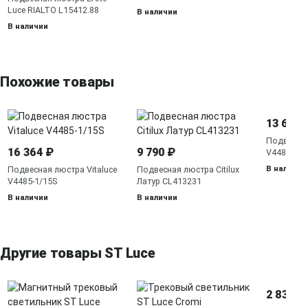
Luce RIALTO L15412.88
В наличии
В наличии
Похожие товары
13 635 
Подвесная
16 364 ₽
9 790 ₽
V4484-1/1
В наличии
Подвесная люстра Vitaluce
Подвесная люстра Citilux
V4485-1/15S
Латур CL413231
В наличии
В наличии
Другие товары ST Luce
2 830 ₽