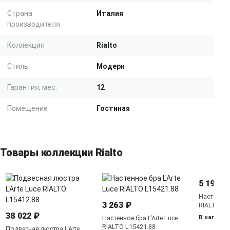
Страна
Италия
производителя
Коллекция
Rialto
Стиль
Модерн
Гарантия, мес.
12
Помещение
Гостиная
Товары коллекции Rialto
5 195 ₽
Настенное 
3 263 ₽
RIALTO L1
38 022 ₽
В наличии
Настенное бра L'Arte Luce
RIALTO L15421.88
Подвесная люстра L'Arte