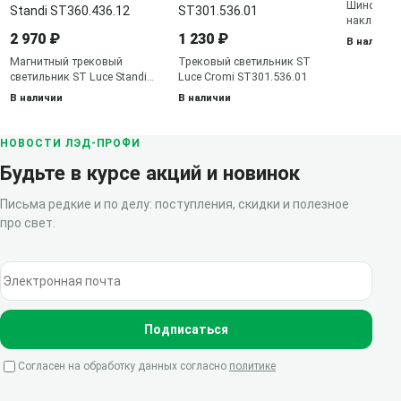
Шинопров
накладной
ST003.419
2 970 ₽
1 230 ₽
В наличии
Магнитный трековый
Трековый светильник ST
светильник ST Luce Standi
Luce Cromi ST301.536.01
ST360.436.12
В наличии
В наличии
НОВОСТИ ЛЭД-ПРОФИ
Будьте в курсе акций и новинок
Письма редкие и по делу: поступления, скидки и полезное
про свет.
Электронная почта
Подписаться
Согласен на обработку данных согласно
политике