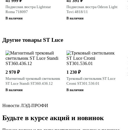
41 999 ₽
41 391 ₽
C
Подвесная люстра Lightstar
Подвесная люстра Odeon Light
В
Roma 718097
Tovi 4818/11
В наличии
В наличии
Другие товары ST Luce
2
Ш
н
2 970 ₽
1 230 ₽
S
В
Магнитный трековый светильник
Трековый светильник ST Luce
ST Luce Standi ST360.436.12
Cromi ST301.536.01
В наличии
В наличии
Новости ЛЭД-ПРОФИ
Будьте в курсе акций и новинок