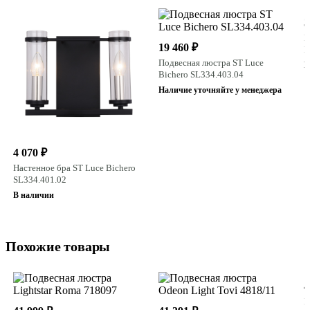
3
П
19 460 ₽
B
Подвесная люстра ST Luce
Н
Bichero SL334.403.04
Наличие уточняйте у менеджера
4 070 ₽
Настенное бра ST Luce Bichero
SL334.401.02
В наличии
Похожие товары
4
П