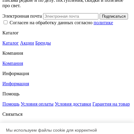
Письма редкие и по делу: поступления, скидки и полезное
про свет.
Электронная почта
Подписаться
Согласен на обработку данных согласно
политике
Каталог
Каталог
Акции
Бренды
Компания
Компания
Информация
Информация
Помощь
Помощь
Условия оплаты
Условия доставки
Гарантия на товар
Связаться
+7 812 385-52-00
8 800 333-47-83
sale@led-profi.ru
197348, Санкт-Петербург,
Мы используем файлы cookie для корректной