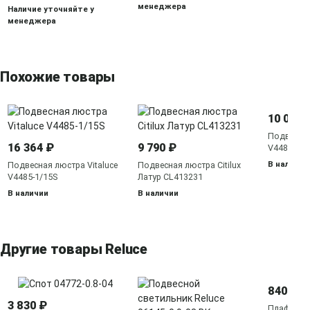
менеджера
Наличие уточняйте у
менеджера
Похожие товары
10 000 
Подвесная
16 364 ₽
9 790 ₽
V4481-1/6
В наличии
Подвесная люстра Vitaluce
Подвесная люстра Citilux
V4485-1/15S
Латур CL413231
В наличии
В наличии
Другие товары Reluce
840 ₽
3 830 ₽
Плафон 0