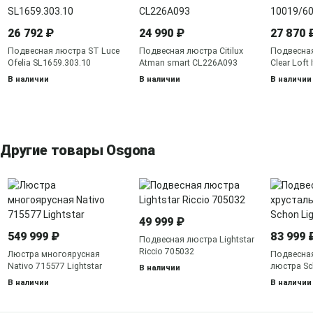
26 792 ₽
24 990 ₽
27 870 
Подвесная люстра ST Luce
Подвесная люстра Citilux
Подвесная
Ofelia SL1659.303.10
Atman smart CL226A093
Clear Loft
В наличии
В наличии
В наличии
Другие товары Osgona
49 999 ₽
549 999 ₽
83 999 
Подвесная люстра Lightstar
Riccio 705032
Люстра многоярусная
Подвесная
Nativo 715577 Lightstar
люстра Sc
В наличии
790111
В наличии
В наличии