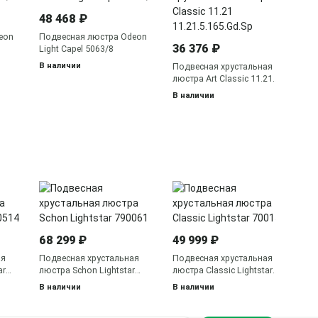
По
48 468 ₽
Li
66
В 
eon
Подвесная люстра Odeon
36 376 ₽
Light Capel 5063/8
В наличии
Подвесная хрустальная
люстра Art Classic 11.21
11.21.5.165.Gd.Sp
В наличии
34
По
Na
68 299 ₽
49 999 ₽
В 
ая
Подвесная хрустальная
Подвесная хрустальная
ar
люстра Schon Lightstar
люстра Classic Lightstar
790061
700150
В наличии
В наличии