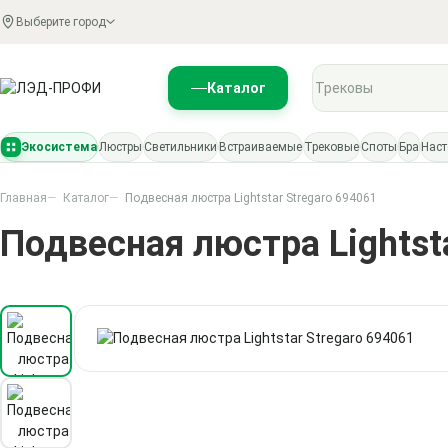
Выберите город
Поиск по каталогу
Каталог
Экосистема
Люстры
Светильники
Встраиваемые
Трековые
Споты
Бра
Нас
Главная
Каталог
Подвесная люстра Lightstar Stregaro 694061
Подвесная люстра Lightst