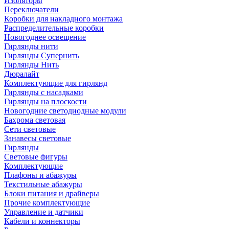
Изоляторы
Переключатели
Коробки для накладного монтажа
Распределительные коробки
Новогоднее освещение
Гирлянды нити
Гирлянды Супернить
Гирлянды Нить
Дюралайт
Комплектующие для гирлянд
Гирлянды с насадками
Гирлянды на плоскости
Новогодние светодиодные модули
Бахрома световая
Сети световые
Занавесы световые
Гирлянды
Световые фигуры
Комплектующие
Плафоны и абажуры
Текстильные абажуры
Блоки питания и драйверы
Прочие комплектующие
Управление и датчики
Кабели и коннекторы