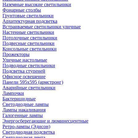
Наземные высокие светильники
Фонарные столбы
Грунтовые светильники
Архитектурная подсветка
Встраиваемые светильники уличные
Настенные светильники
Потолочные светильники
Подвесные светильники
Консольные светильники
Прожекторы
Уличные настольные
Подводные светильники
Подсветка ступеней
Офисное освещение
Панели 595х595 (армстронг)
Аварийные светильники
Лампочки
Бактерицидные
Светодиодные лампы
Лампы накаливания
Галогенные лампы
Энергосберегающие и люминесцентные
Ретро-лампы (Эдисон)
Светодиодная подсветка
Светодиодная лента