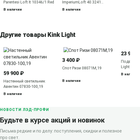
Parentesi Loft It 10346/1 Red
ImperiumLoft 40.3241
140535-26
В наличии
В наличии
Другие товары Kink Light
23 900 
3 400 ₽
Подвесна
Light Астр
Спот Ризи 08071M,19
59 900 ₽
В наличии
В наличии
Настенный светильник
Авентин 07830-100,19
В наличии
НОВОСТИ ЛЭД-ПРОФИ
Будьте в курсе акций и новинок
Письма редкие и по делу: поступления, скидки и полезное
про свет.