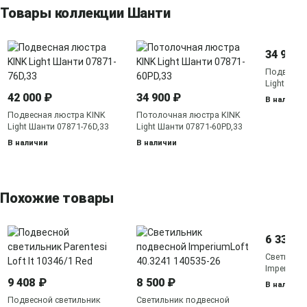
Товары коллекции Шанти
34 900 
Подвесна
Light Шан
42 000 ₽
34 900 ₽
В наличии
Подвесная люстра KINK
Потолочная люстра KINK
Light Шанти 07871-76D,33
Light Шанти 07871-60PD,33
В наличии
В наличии
Похожие товары
6 330 ₽
Светильн
ImperiumL
140781-26
9 408 ₽
8 500 ₽
В наличии
Подвесной светильник
Светильник подвесной