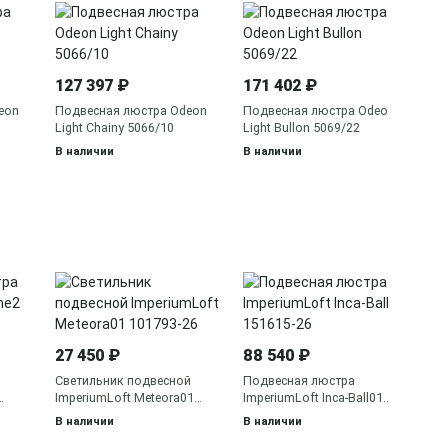
10
По
Gr
127 397 ₽
171 402 ₽
В 
eon
Подвесная люстра Odeon
Подвесная люстра Odeon
Light Chainy 5066/10
Light Bullon 5069/22
В наличии
В наличии
74
По
Im
21
27 450 ₽
88 540 ₽
В 
Светильник подвесной
Подвесная люстра
ImperiumLoft Meteora01
ImperiumLoft Inca-Ball01
101793-26
151615-26
В наличии
В наличии