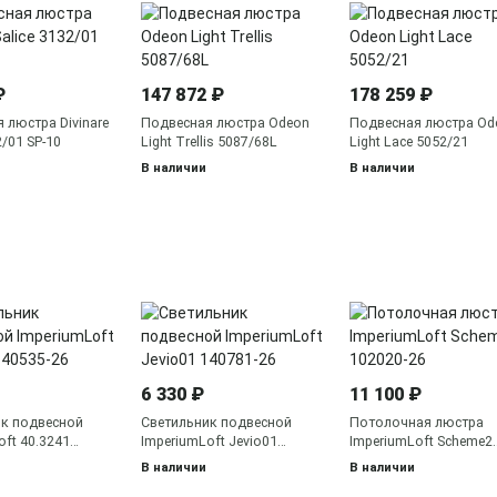
₽
147 872 ₽
178 259 ₽
 люстра Divinare
Подвесная люстра Odeon
Подвесная люстра Od
2/01 SP-10
Light Trellis 5087/68L
Light Lace 5052/21
В наличии
В наличии
6 330 ₽
11 100 ₽
ик подвесной
Светильник подвесной
Потолочная люстра
oft 40.3241
ImperiumLoft Jevio01
ImperiumLoft Scheme2
140781-26
102020-26
В наличии
В наличии