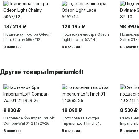
137 214 ₽
128 195 ₽
98 990 
Подвесная люстра Odeon
Подвесная люстра Odeon
Подвесная
Light Chainy 5067/12
Light Lace 5052/14
Salice 313
В наличии
В наличии
В наличии
Другие товары Imperiumloft
9 900 ₽
18 090 ₽
8 500 ₽
Настенное бра ImperiumLoft
Потолочная люстра
Светильн
Compar-Wall01 211929-26
ImperiumLoft Finch01
ImperiumL
140682-26
140535-26
В наличии
В наличии
В наличии