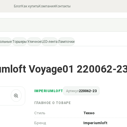
Блог
Как купить
Компания
Контакты
тольные
Торшеры
Уличное
LED-лента
Лампочки
umloft Voyage01 220062-2
220062-23
IMPERIUMLOFT
Артикул
ГЛАВНОЕ О ТОВАРЕ
Стиль
Техно
Бренд
Imperiumloft