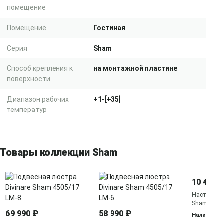
помещение
Помещение
Гостиная
Серия
Sham
Способ крепления к
на монтажной пластине
поверхности
Диапазон рабочих
+1-[+35]
температур
Товары коллекции Sham
10 490 
Настенное 
Sham 4505
69 990 ₽
58 990 ₽
Наличие у