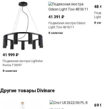
48 468 
Подвесна
41 391 ₽
Light Cape
В наличии
Подвесная люстра Odeon
Light Tovi 4818/11
В наличии
41 999 ₽
Подвесная люстра Lightstar
Roma 718097
В наличии
Другие товары Divinare
69 990 