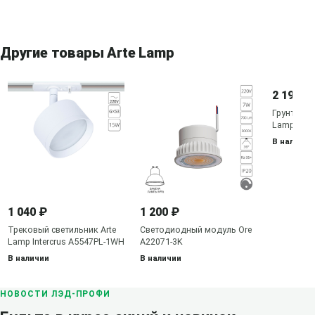
Другие товары Arte Lamp
2 190 ₽
Грунтовый
Lamp Elsi
В наличии
1 040 ₽
1 200 ₽
Трековый светильник Arte
Светодиодный модуль Ore
Lamp Intercrus A5547PL-1WH
A22071-3K
В наличии
В наличии
НОВОСТИ ЛЭД-ПРОФИ