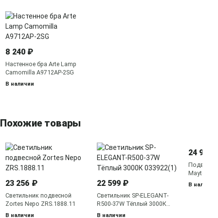
8 240 ₽
Настенное бра Arte Lamp
Camomilla A9712AP-2SG
В наличии
Похожие товары
24 990 
Подвесная
Maytoni 
23 256 ₽
22 599 ₽
В наличии
Светильник подвесной
Светильник SP-ELEGANT-
Zortes Nepo ZRS.1888.11
R500-37W Тёплый 3000К
033922(1)
В наличии
В наличии