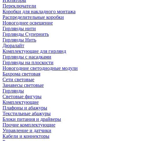
Изоляторы
Переключатели
Коробки для накладного монтажа
Распределительные коробки
Новогоднее освещение
Гирлянды нити
Гирлянды Супернить
Гирлянды Нить
Дюралайт
Комплектующие для гирлянд
Гирлянды с насадками
Гирлянды на плоскости
Новогодние светодиодные модули
Бахрома световая
Сети световые
Занавесы световые
Гирлянды
Световые фигуры
Комплектующие
Плафоны и абажуры
Текстильные абажуры
Блоки питания и драйверы
Прочие комплектующие
Управление и датчики
Кабели и коннекторы