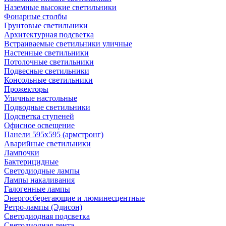
Наземные высокие светильники
Фонарные столбы
Грунтовые светильники
Архитектурная подсветка
Встраиваемые светильники уличные
Настенные светильники
Потолочные светильники
Подвесные светильники
Консольные светильники
Прожекторы
Уличные настольные
Подводные светильники
Подсветка ступеней
Офисное освещение
Панели 595х595 (армстронг)
Аварийные светильники
Лампочки
Бактерицидные
Светодиодные лампы
Лампы накаливания
Галогенные лампы
Энергосберегающие и люминесцентные
Ретро-лампы (Эдисон)
Светодиодная подсветка
Светодиодная лента