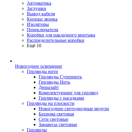
Автоматика
Заглушки
Вывод кабеля
Кнопки звонка
Изоляторы
Переключатели
Коробки для накладного монтажа
Распределительные коробки
Ещё 10
Новогоднее освещение
Гирлянды нити
Гирлянды Супернить
Гирлянды Нить
Дюралайт
Комплектующие для гирлянд
Гирлянды с насадками
Гирлянды на плоскости
Новогодние светодиодные модули
Бахрома световая
Сети световые
Занавесы световые
Гирлянды