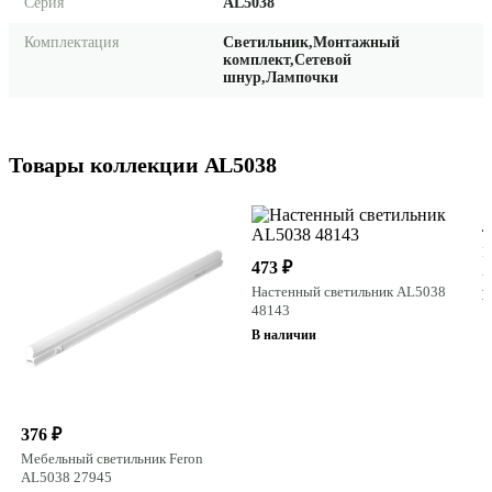
Серия
AL5038
Комплектация
Светильник,Монтажный
комплект,Сетевой
шнур,Лампочки
Товары коллекции AL5038
4
М
473 ₽
A
Настенный светильник AL5038
В
48143
В наличии
376 ₽
Мебельный светильник Feron
AL5038 27945