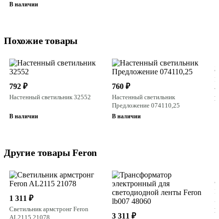
В наличии
Похожие товары
3
Н
792 ₽
760 ₽
4
Настенный светильник 32552
Настенный светильник
В
Предложение 074110,25
В наличии
В наличии
Другие товары Feron
5
М
1 311 ₽
A
Светильник армстронг Feron
В
3 311 ₽
AL2115 21078