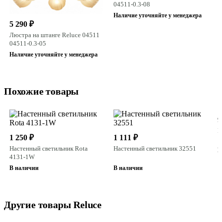
04511-0.3-08
Наличие уточняйте у менеджера
5 290 ₽
Люстра на штанге Reluce 04511
04511-0.3-05
Наличие уточняйте у менеджера
Похожие товары
9
Н
1 250 ₽
1 111 ₽
1
Настенный светильник Rota
Настенный светильник 32551
В
4131-1W
В наличии
В наличии
Другие товары Reluce