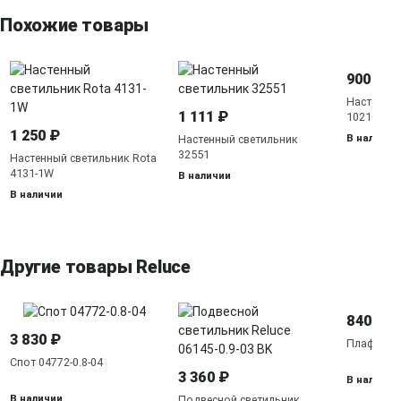
Похожие товары
900 ₽
Настенный
1 111 ₽
10210/1L
1 250 ₽
В наличии
Настенный светильник
32551
Настенный светильник Rota
4131-1W
В наличии
В наличии
Другие товары Reluce
840 ₽
3 830 ₽
Плафон 0
Спот 04772-0.8-04
3 360 ₽
В наличии
В наличии
Подвесной светильник