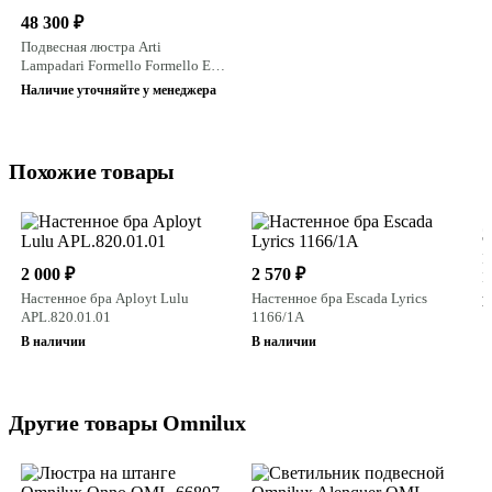
48 300 ₽
Подвесная люстра Arti
Lampadari Formello Formello E
1.1.6 W
Наличие уточняйте у менеджера
Похожие товары
3
Н
2 000 ₽
2 570 ₽
M
Настенное бра Aployt Lulu
Настенное бра Escada Lyrics
В
APL.820.01.01
1166/1A
В наличии
В наличии
Другие товары Omnilux
1