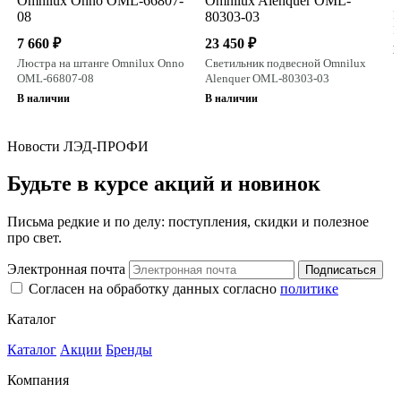
П
P
7 660 ₽
23 450 ₽
В
Люстра на штанге Omnilux Onno
Светильник подвесной Omnilux
OML-66807-08
Alenquer OML-80303-03
В наличии
В наличии
Новости ЛЭД-ПРОФИ
Будьте в курсе акций и новинок
Письма редкие и по делу: поступления, скидки и полезное
про свет.
Электронная почта
Подписаться
Согласен на обработку данных согласно
политике
Каталог
Каталог
Акции
Бренды
Компания