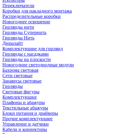
Изоляторы
Переключатели
Коробки для накладного монтажа
Распределительные коробки
Новогоднее освещение
Гирлянды нити
Гирлянды Супернить
Гирлянды Нить
Дюралайт
Комплектующие для гирлянд
Гирлянды с насадками
Гирлянды на плоскости
Новогодние светодиодные модули
Бахрома световая
Сети световые
Занавесы световые
Гирлянды
Световые фигуры
Комплектующие
Плафоны и абажуры
Текстильные абажуры
Блоки питания и драйверы
Прочие комплектующие
Управление и датчики
Кабели и коннекторы