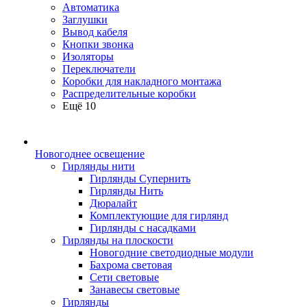
Автоматика
Заглушки
Вывод кабеля
Кнопки звонка
Изоляторы
Переключатели
Коробки для накладного монтажа
Распределительные коробки
Ещё 10
Новогоднее освещение
Гирлянды нити
Гирлянды Супернить
Гирлянды Нить
Дюралайт
Комплектующие для гирлянд
Гирлянды с насадками
Гирлянды на плоскости
Новогодние светодиодные модули
Бахрома световая
Сети световые
Занавесы световые
Гирлянды