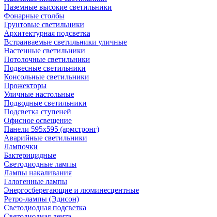
Наземные высокие светильники
Фонарные столбы
Грунтовые светильники
Архитектурная подсветка
Встраиваемые светильники уличные
Настенные светильники
Потолочные светильники
Подвесные светильники
Консольные светильники
Прожекторы
Уличные настольные
Подводные светильники
Подсветка ступеней
Офисное освещение
Панели 595х595 (армстронг)
Аварийные светильники
Лампочки
Бактерицидные
Светодиодные лампы
Лампы накаливания
Галогенные лампы
Энергосберегающие и люминесцентные
Ретро-лампы (Эдисон)
Светодиодная подсветка
Светодиодная лента