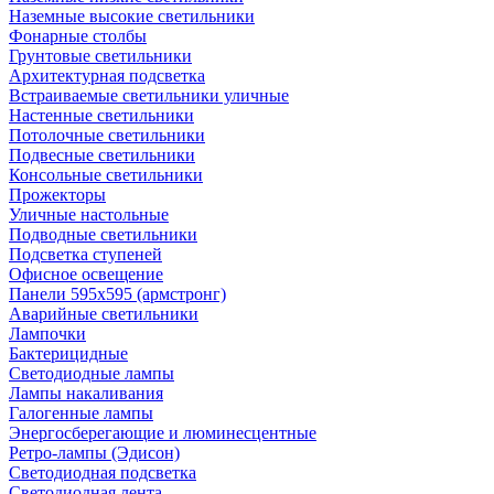
Наземные высокие светильники
Фонарные столбы
Грунтовые светильники
Архитектурная подсветка
Встраиваемые светильники уличные
Настенные светильники
Потолочные светильники
Подвесные светильники
Консольные светильники
Прожекторы
Уличные настольные
Подводные светильники
Подсветка ступеней
Офисное освещение
Панели 595х595 (армстронг)
Аварийные светильники
Лампочки
Бактерицидные
Светодиодные лампы
Лампы накаливания
Галогенные лампы
Энергосберегающие и люминесцентные
Ретро-лампы (Эдисон)
Светодиодная подсветка
Светодиодная лента