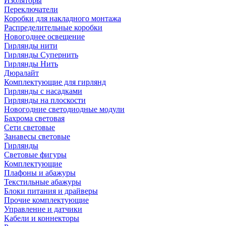
Изоляторы
Переключатели
Коробки для накладного монтажа
Распределительные коробки
Новогоднее освещение
Гирлянды нити
Гирлянды Супернить
Гирлянды Нить
Дюралайт
Комплектующие для гирлянд
Гирлянды с насадками
Гирлянды на плоскости
Новогодние светодиодные модули
Бахрома световая
Сети световые
Занавесы световые
Гирлянды
Световые фигуры
Комплектующие
Плафоны и абажуры
Текстильные абажуры
Блоки питания и драйверы
Прочие комплектующие
Управление и датчики
Кабели и коннекторы