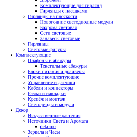
Комплектующие для гирлянд
Гирлянды с насадками
Гирлянды на плоскости
Новогодние светодиодные модули
Бахрома световая
Сети световые
Занавесы световые
Гирлянды
Световые фигуры
Комплектующие
Плафоны и абажуры
Текстильные абажуры
Блоки питания и драйверы
Прочие комплектующие
Управление и датчики
Кабели и коннекторы
Рамки и накладки
Крепёж и монтаж
Светодиоды и модули
Декор
Искусственные растения
Источники Света и Аромата
dekomo
Зеркала и Часы