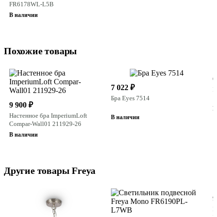
FR6178WL-L5B
В наличии
Похожие товары
6
7 022 ₽
Б
Бра Eyes 7514
9 900 ₽
В
Настенное бра ImperiumLoft
В наличии
Compar-Wall01 211929-26
В наличии
Другие товары Freya
9
П