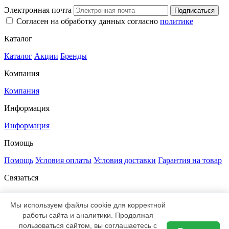
Электронная почта
Подписаться
Согласен на обработку данных согласно
политике
Каталог
Каталог
Акции
Бренды
Компания
Компания
Информация
Информация
Помощь
Помощь
Условия оплаты
Условия доставки
Гарантия на товар
Связаться
+7 812 385-52-00
8 800 333-47-83
sale@led-profi.ru
197348, Санкт-Петербург,
Мы используем файлы cookie для корректной
Коломяжский проспект, дом 10,
работы сайта и аналитики. Продолжая
литер Д, офис 335
пользоваться сайтом, вы соглашаетесь с