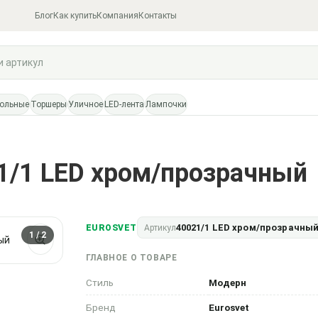
Блог
Как купить
Компания
Контакты
тольные
Торшеры
Уличное
LED-лента
Лампочки
21/1 LED хром/прозрачный
40021/1 LED хром/прозрачны
EUROSVET
Артикул
1
/ 2
ГЛАВНОЕ О ТОВАРЕ
Стиль
Модерн
Бренд
Eurosvet