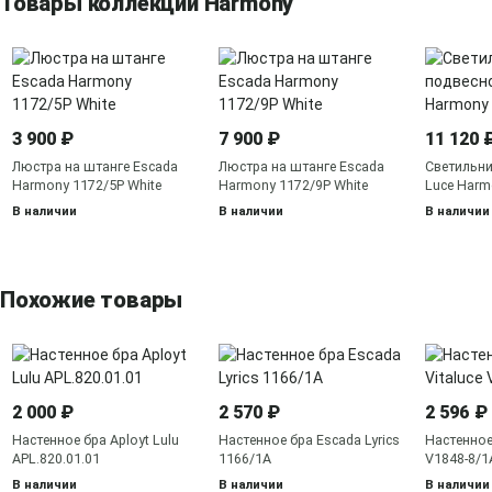
Товары коллекции Harmony
3 900 ₽
7 900 ₽
11 120 
Люстра на штанге Escada
Люстра на штанге Escada
Светильни
Harmony 1172/5P White
Harmony 1172/9P White
Luce Harm
SL6232.41
В наличии
В наличии
В наличии
Похожие товары
2 000 ₽
2 570 ₽
2 596 ₽
Настенное бра Aployt Lulu
Настенное бра Escada Lyrics
Настенное 
APL.820.01.01
1166/1A
V1848-8/1
В наличии
В наличии
В наличии