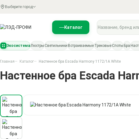
Выберите город
Поиск по каталогу
Каталог
Экосистема
Люстры
Светильники
Встраиваемые
Трековые
Споты
Бра
Нас
Главная
Каталог
Настенное бра Escada Harmony 1172/1A White
Настенное бра Escada Har