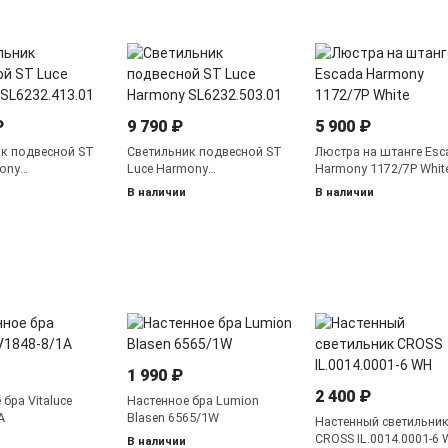
₽
9 790 ₽
5 900 ₽
к подвесной ST
Светильник подвесной ST
Люстра на штанге Esc
ony
Luce Harmony
Harmony 1172/7P Whit
3.01
SL6232.503.01
В наличии
В наличии
1 990 ₽
2 400 ₽
бра Vitaluce
Настенное бра Lumion
A
Blasen 6565/1W
Настенный светильни
CROSS IL.0014.0001-6
В наличии