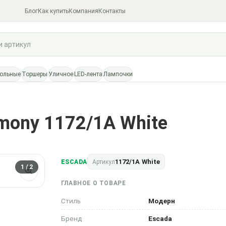
Блог
Как купить
Компания
Контакты
тольные
Торшеры
Уличное
LED-лента
Лампочки
mony 1172/1A White
1172/1A White
ESCADA
Артикул
1
/ 2
ГЛАВНОЕ О ТОВАРЕ
Стиль
Модерн
Бренд
Escada