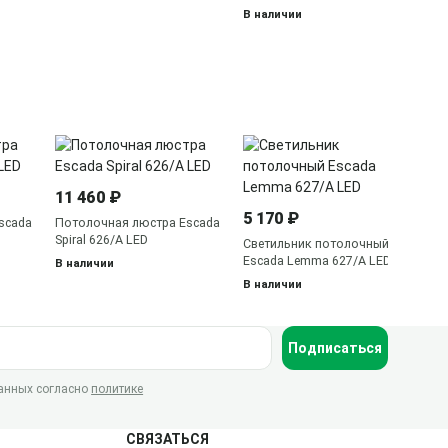
В наличии
4 
Сп
11 460 ₽
5 170 ₽
В 
scada
Потолочная люстра Escada
Spiral 626/A LED
Светильник потолочный
Escada Lemma 627/A LED
В наличии
В наличии
Подписаться
данных согласно
политике
СВЯЗАТЬСЯ