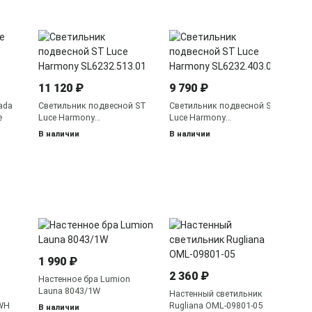
84
Лю
Ha
11 120 ₽
9 790 ₽
На
ме
ada
Светильник подвесной ST
Светильник подвесной ST
e
Luce Harmony
Luce Harmony
SL6232.513.01
SL6232.403.01
В наличии
В наличии
3 
Бр
1 990 ₽
2 360 ₽
В 
Настенное бра Lumion
Launa 8043/1W
к
Настенный светильник
 WH
Rugliana OML-09801-05
В наличии