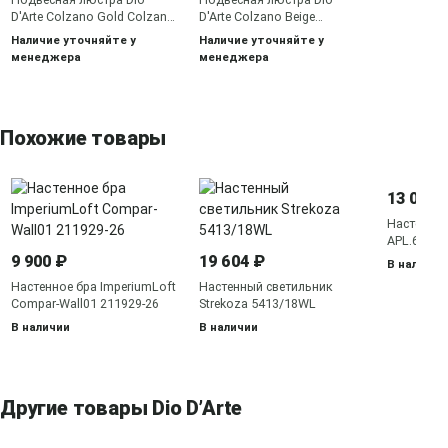
D'Arte Colzano Gold Colzano
D'Arte Colzano Beige
E 1.1.8.600 CG
Colzano E 1.1.12.600 W
Наличие уточняйте у
Наличие уточняйте у
менеджера
менеджера
Похожие товары
13 050 
Настенное
APL.645.0
9 900 ₽
19 604 ₽
В наличии
Настенное бра ImperiumLoft
Настенный светильник
Compar-Wall01 211929-26
Strekoza 5413/18WL
В наличии
В наличии
Другие товары Dio D’Arte