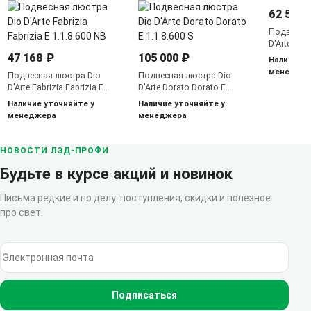
62 583 
Подвесная
D'Arte Car
1.1.3 C
47 168 ₽
105 000 ₽
Наличие у
менедже
Подвесная люстра Dio
Подвесная люстра Dio
D'Arte Fabrizia Fabrizia E
D'Arte Dorato Dorato E
1.1.8.600 NB
1.1.8.600 S
Наличие уточняйте у
Наличие уточняйте у
менеджера
менеджера
НОВОСТИ ЛЭД-ПРОФИ
Будьте в курсе акций и новинок
Письма редкие и по делу: поступления, скидки и полезное
про свет.
Электронная почта
Подписаться