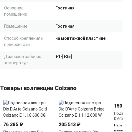
Основное
Гостиная
помещение
Помещение
Гостиная
Способ крепления к
на монтажной пластине
поверхности
Диапазон рабочих
+1-[+35]
температур
Товары коллекции Colzano
150 935
Подвесная
D'Arte Col
Colzano E 
76 385 ₽
205 513 ₽
Наличие у
менедже
Подвесная люстра Dio
Подвесная люстра Dio