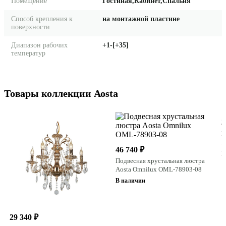
Помещение
Гостиная,Кабинет,Спальня
Способ крепления к
на монтажной пластине
поверхности
Диапазон рабочих
+1-[+35]
температур
Товары коллекции Aosta
3
П
A
46 740 ₽
В
Подвесная хрустальная люстра
Aosta Omnilux OML-78903-08
В наличии
29 340 ₽