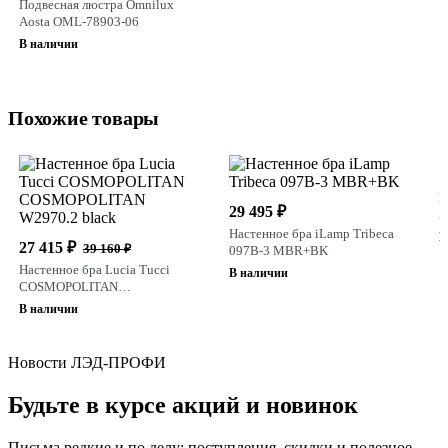
Подвесная люстра Omnilux
Aosta OML-78903-06
В наличии
Похожие товары
1
Н
29 495 ₽
5
Настенное бра iLamp Tribeca
В
27 415 ₽
39 160 ₽
097B-3 MBR+BK
Настенное бра Lucia Tucci
В наличии
COSMOPOLITAN
COSMOPOLITAN W2970.2 black
В наличии
Новости ЛЭД-ПРОФИ
Будьте в курсе акций и новинок
Письма редкие и по делу: поступления, скидки и полезное