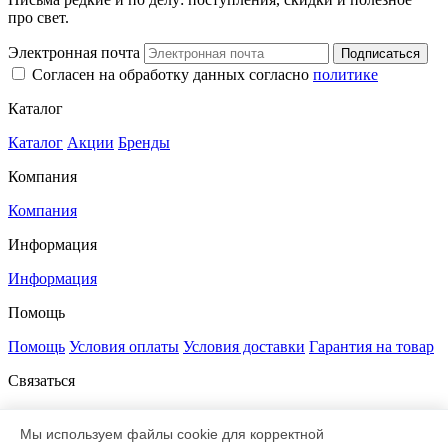
про свет.
Электронная почта
Подписаться
Согласен на обработку данных согласно
политике
Каталог
Каталог
Акции
Бренды
Компания
Компания
Информация
Информация
Помощь
Помощь
Условия оплаты
Условия доставки
Гарантия на товар
Связаться
+7 812 385-52-00
8 800 333-47-83
sale@led-profi.ru
197348, Санкт-Петербург,
Мы используем файлы cookie для корректной