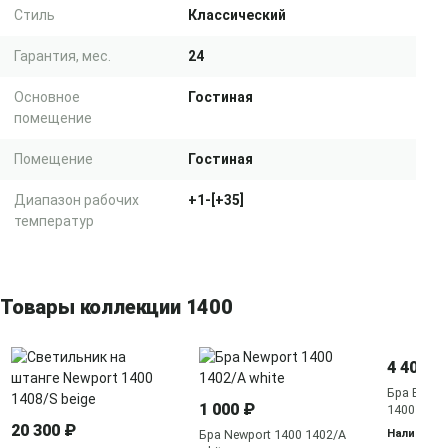
Стиль
Классический
Гарантия, мес.
24
Основное
Гостиная
помещение
Помещение
Гостиная
Диапазон рабочих
+1-[+35]
температур
Товары коллекции 1400
4 401 ₽
Бра Bohemi
1 000 ₽
1400 1402
20 300 ₽
Наличие у
Бра Newport 1400 1402/A