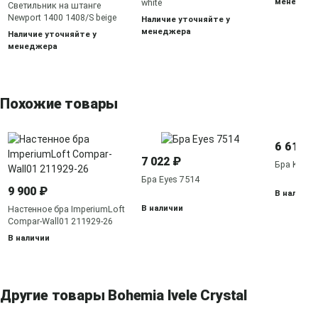
менедже
white
Светильник на штанге
Newport 1400 1408/S beige
Наличие уточняйте у
менеджера
Наличие уточняйте у
менеджера
Похожие товары
6 617 ₽
7 022 ₽
Бра Kitesu
Бра Eyes 7514
9 900 ₽
В наличии
В наличии
Настенное бра ImperiumLoft
Compar-Wall01 211929-26
В наличии
Другие товары Bohemia Ivele Crystal