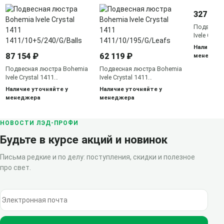
327 166
Подвесна
Ivele Cryst
1411/24/5
Наличие у
87 154 ₽
62 119 ₽
менедже
Подвесная люстра Bohemia
Подвесная люстра Bohemia
Ivele Crystal 1411
Ivele Crystal 1411
1411/10+5/240/G/Balls
1411/10/195/G/Leafs
Наличие уточняйте у
Наличие уточняйте у
менеджера
менеджера
НОВОСТИ ЛЭД-ПРОФИ
Будьте в курсе акций и новинок
Письма редкие и по делу: поступления, скидки и полезное
про свет.
Электронная почта